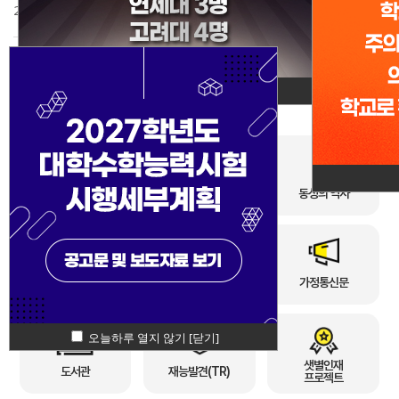
황
인
지
그
프
실
함
젝
회
록
2..
킴
램
로
트
2026학년도 여름방학 안내
2026-07-20
이
젝
2027학년도 대입 수시 학교장추천전형 신청 공..
2026-07-20
트
2026년 서울교육 불법찬조금 근절 대책 2분기..
2026-07-09
동성고 소개
입학정보
동성의 역사
동성의 교육
리로스쿨
가정통신문
샛별인재
도서관
재능발견(TR)
프로젝트