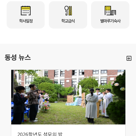
학사일정
학교급식
별마루기숙사
동성 뉴스
2026학년도 성모의 밤