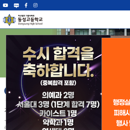
학
동
교
학
교
교
오
언
자
학
신
전/
장
교
교
학
동
동
영
생
별
도
동
Wee
학
학
대
샛
가
학
상
급
증
학
법
학
입
교
공
재
학
학
신
동
학
진
정
교
성
직
교
정
가
시
론
랑
교
입
편
학
육
육
사
성
성
성
태
마
서
성
클
교
교
학
별
정
교
담
식
명
교
인
교
학
육
지
능
교
교
입
성
교
로
보
공지사항
언론보도
신입학 안내
전·편입 안내
역
백
원/
알
안
는
보
스
후
학
입
금
비
계
일
인
학
교
환
루
관
영
래
생
폭
입
인
통
운
서
안
서
발
이
소
학/
의
생
진
공
장
정
헌
사
발
평
사
년
학
리
내
길
도
런
원
안
안
안
전
획
정
의
교
육
경
기
자
스
활
력
시
재
신
영
비
내
발
전
사
개
전
교
활
학
개
인
보
장
항
견
가
2026학년도 제15차 여름방학 중 국토순례 안내..
2026-07-27
·
육
사
교
미
동
내
내
내
서
활
평
프
실
숙
신
상
규
신
정
프
문
위
스
급
기
회
사
(TR)
편
"꼬박 15년을 걸어 2010년 출발했던 장소에 골인하는 대한민국 둘
현
성
동
화
로
천
사
문
담
칙
고
보
로
원
금
의
말
입
레길을 완성한다." 1. 일시: 2026.08.11.(화) ~ 08.15.(토), 4박5일